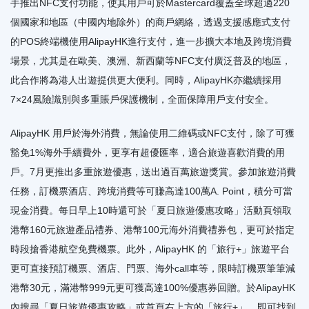
手推出NFC支付功能，使其用戶可於Mastercard覆蓋全球超過220
個國家和地區（中國內地除外）的商戶網絡，透過支援感應式支付
的POS終端機使用AlipayHK進行支付，進一步擴大本地及跨境消費
場景，尤其是在歐美、澳洲、新西蘭等NFC支付廣泛普及的地區，
此合作將為港人出遊提供更大便利。同時，AlipayHK亦繼續採用
7×24風險識別與多重賬戶保護機制，全面保障用戶支付安全。
AlipayHK 用戶於海外消費，無論使用二維碼或NFC支付，除了可獲
豁免1%海外手續費外，更享有超優匯率，適合旅遊喜歡消費的用
戶。7月更推出多重旅遊優惠，送出過百萬旅遊獎賞。參加旅遊消費
任務，訂機票酒店、跨境消費等可賺高達100萬A. Point，積分可當
現金消費。每日早上10時還可於「夏日旅遊優惠攻略」活動頁領取
港幣160元旅遊產品禮券、港幣100元海外消費禮券包，更可於指定
時段搶香港航空免費機票。此外，AlipayHK 的「旅行+」旅遊平台
更可直接預訂機票、酒店、門票、海外call車等，限時訂機票筆筆減
港幣30元，滿港幣999元更可獲高達100%優惠券回贈。於AlipayHK
內搜尋「夏日旅遊優惠攻略」或首頁右上方的「旅行+」，即可找到