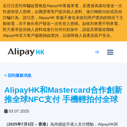
近日注意到有騙徒聲稱是AlipayHK客服來電，並透過偽基站發送一次
性虛假登入密碼，企圖誘導用戶提供個人資料、進行轉賬付款或其他
詐騙行為。請注意，AlipayHK 客服不會在未收到用戶查詢的情況下主
動致電，亦不會向用戶發送一次性登入密碼。如收到來歷不明來電，
對方要求提供個人資料或進行任何付款操作，請提高警惕並聯絡
AlipayHK官方客戶服務熱線查詢，以保障個人資產及賬戶安全。
跳
到
中
內
容
< 回到最新消息
AlipayHK和Mastercard合作創新
推全球NFC支付 手機輕拍付全球
03.07.2025
（2025年7月3日 – 香港）
為持續提升港人支付體驗，AlipayHK與