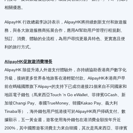
相關優惠。
AlipayHK 行政總裁李詠詩表示，AlipayHK將持續創新支付和旅遊服
務，與各大旅遊服務商拓展合作，應用AI幫助用戶管理行程規劃、
預訂、消費、體驗的全流程，為用戶尋找更最具特色、更實惠且便
利的旅行方式。
AlipayHK促旅遊消費增長
AlipayHK 除提升港人外遊支付體驗外，亦持續協助香港商戶數字化
升級，接納更多世界各地旅客在港輕鬆付款。AlipayHK本港商戶早
前在螞蟻國際旗下Alipay+的支持下已成功連接21個來自不同國家和
地區電子錢包（馬來西亞Touch ‘n Go eWallet、菲律賓GCash、新
加坡Changi Pay、泰國TrueMoney、韓國Kakao Pay、義大利
Tinaba等），海外錢包用戶抵港後可於AlipayHK商戶掃碼支付。數
據顯示，五一黃金週，遊客使用海外錢包在港消費金額按年升近
200%，其中國際遊客消費主力來自韓國，其次是馬來西亞、菲律賓