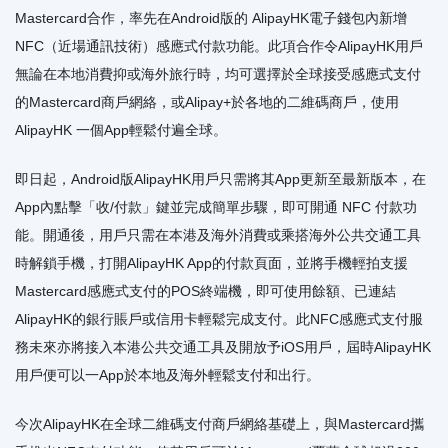
Mastercard合作，率先在Android版的 AlipayHK電子錢包內新增
NFC（近場通訊技術）感應式付款功能。此項合作令AlipayHK用戶
無論在本地消費抑或海外旅行時，均可選擇於全球接受感應式支付
的Mastercard商戶網絡，或Alipay+於各地的二維碼商戶，使用
AlipayHK 一個App輕鬆付遍全球。
即日起，Android版AlipayHK用戶只需將其App更新至最新版本，在
App內點擊「收/付款」鍵並完成簡單步驟，即可開通 NFC 付款功
能。開通後，用戶只需在本港及海外消費或乘搭海外公共交通工具
時解鎖手機，打開AlipayHK App的付款頁面，並將手機輕拍支援
Mastercard感應式支付的POS終端機，即可使用餘額、已連結
AlipayHK的銀行賬戶或信用卡輕鬆完成支付。此NFC感應式支付服
務未來亦將接入本港公共交通工具及開放予iOS用戶，屆時AlipayHK
用戶便可以一App於本地及海外輕鬆支付和出行。
今次AlipayHK在全球二維碼支付商戶網絡基礎上，與Mastercard攜