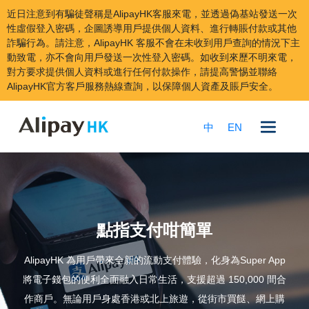
近日注意到有騙徒聲稱是AlipayHK客服來電，並透過偽基站發送一次
性虛假登入密碼，企圖誘導用戶提供個人資料、進行轉賬付款或其他
詐騙行為。請注意，AlipayHK 客服不會在未收到用戶查詢的情況下主
動致電，亦不會向用戶發送一次性登入密碼。如收到來歷不明來電，
對方要求提供個人資料或進行任何付款操作，請提高警惕並聯絡
AlipayHK官方客戶服務熱線查詢，以保障個人資產及賬戶安全。
跳
到
中
EN
內
容
點指支付咁簡單
AlipayHK 為用戶帶來全新的流動支付體驗，化身為Super App
將電子錢包的便利全面融入日常生活，支援超過 150,000 間合
作商戶。無論用戶身處香港或北上旅遊，從街市買餸、網上購