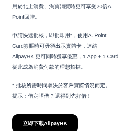
用於北上消費、淘寶消費時更可享受20倍A.
Point回贈。
申請快速批核，即批即用*，使用A. Point
Card簽賬時可毋須出示實體卡，連結
AlipayHK 更可同時獲享優惠，1 App + 1 Card
從此成為消費付款的理想拍擋。
* 批核所需時間取決於客戶實際情況而定。
提示︰借定唔借 ? 還得到先好借 !
立即下載AlipayHK