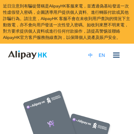
近日注意到有騙徒聲稱是AlipayHK客服來電，並透過偽基站發送一次
性虛假登入密碼，企圖誘導用戶提供個人資料、進行轉賬付款或其他
詐騙行為。請注意，AlipayHK 客服不會在未收到用戶查詢的情況下主
動致電，亦不會向用戶發送一次性登入密碼。如收到來歷不明來電，
對方要求提供個人資料或進行任何付款操作，請提高警惕並聯絡
AlipayHK官方客戶服務熱線查詢，以保障個人資產及賬戶安全。
跳
到
中
EN
內
容