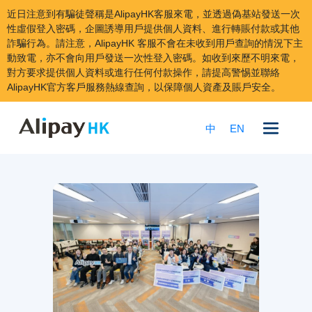
近日注意到有騙徒聲稱是AlipayHK客服來電，並透過偽基站發送一次
性虛假登入密碼，企圖誘導用戶提供個人資料、進行轉賬付款或其他
詐騙行為。請注意，AlipayHK 客服不會在未收到用戶查詢的情況下主
動致電，亦不會向用戶發送一次性登入密碼。如收到來歷不明來電，
對方要求提供個人資料或進行任何付款操作，請提高警惕並聯絡
AlipayHK官方客戶服務熱線查詢，以保障個人資產及賬戶安全。
跳
到
中
EN
內
容