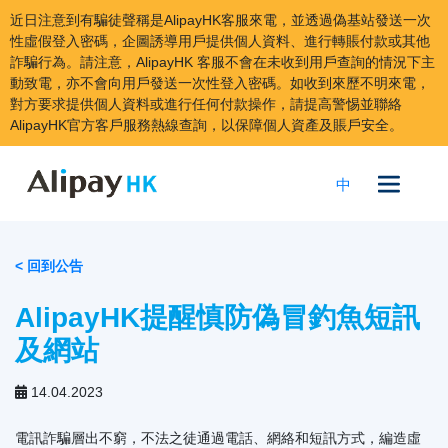
近日注意到有騙徒聲稱是AlipayHK客服來電，並透過偽基站發送一次
性虛假登入密碼，企圖誘導用戶提供個人資料、進行轉賬付款或其他
詐騙行為。請注意，AlipayHK 客服不會在未收到用戶查詢的情況下主
動致電，亦不會向用戶發送一次性登入密碼。如收到來歷不明來電，
對方要求提供個人資料或進行任何付款操作，請提高警惕並聯絡
AlipayHK官方客戶服務熱線查詢，以保障個人資產及賬戶安全。
跳
到
中
內
容
< 回到公告
AlipayHK提醒慎防偽冒釣魚短訊
及網站
14.04.2023
電訊詐騙層出不窮，不法之徒通過電話、網絡和短訊方式，編造虛