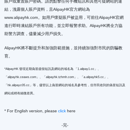
賬戶或重置賬戶密碼。請勿點擊任何手機短訊和其他可疑網站的連
結，洩露個人賬戶資料，且AlipayHK官方網站為
www.alipayhk.com。如用戶懷疑賬戶被盜用，可前往AlipayHK官網
進行即時凍結賬戶所有功能，並立即報警求助。AlipayHK將全力協
助警方調查，儘量減少用戶損失。
AlipayHK將不斷提升和加強防範措施，並持續加強對市民的防騙教
育。
*AlipayHK 發現近期偽冒虛假短訊及網站的域名為 「1.ailpay1.cc」、
「alipayhk.ceaws.com」、「alipayhk.tzhmh.com」、「a.alipayhk5.cc」、
「hk.alipayc05.cc」等，儘管以上偽冒網站的域名具參考性，但市民收到的偽冒短訊及
網站或稍有細微差異。
* For English version, please
click
here
-完-