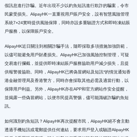
假訊息進行詐騙。近年出現不少以釣魚短訊進行欺詐的騙案，令市
民蒙受損失。AlipayHK一直重視用戶賬戶安全，設有智慧風險管理
系統7×24實時提供風險保障，同時亦設多重驗證方式和即時凍結賬
戶服務，以保障賬戶安全。
AlipayHK近日關注到相關詐騙手法，隨即採取多項措施加強防範，
以儘可能避免用戶財產損失。AlipayHK已加強風險控制管理，可疑
交易進行攔截，並提供即時凍結賬戶服務協助用戶減少損失，且提
供報警後協助。同時，AlipayHK已將偽冒網站及短訊*的情況通知香
港金融管理局及香港警方，同時亦會採取其他必需及適當行動，以
保障用戶利益。另外，AlipayHK亦在APP和官方網站作安全提醒，
並揭露一些偽冒網站，以便市民提高警惕，儘可能識破詐騙釣魚短
訊。
如何識別釣魚短訊？AlipayHK再次提醒市民，AlipayHK絕不會主動
透過手機短訊或電郵提供任何連結，要求用戶登入或驗證AlipayHK